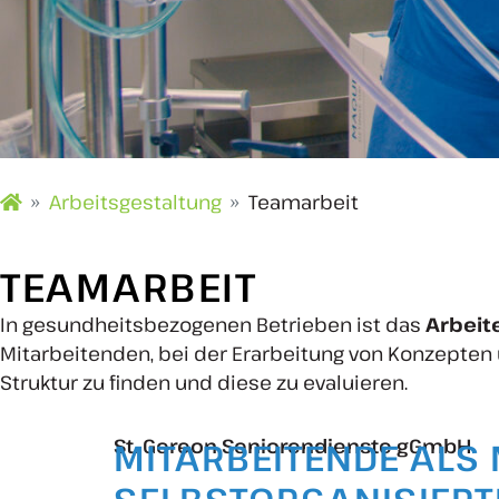
Arbeitsgestaltung
Teamarbeit
TEAMARBEIT
In gesundheitsbezogenen Betrieben ist das
Arbeit
Mitarbeitenden, bei der Erarbeitung von Konzepten u
Struktur zu finden und diese zu evaluieren.
St. Gereon Seniorendienste gGmbH
MITARBEITENDE ALS