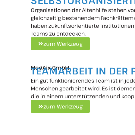
SELBSTORGANISIERT
Organisationen der Altenhilfe stehen 
gleichzeitig bestehendem Fachkräftemang
haben zukunftsorientierte Institutionen 
Teams zu entdecken.
zum Werkzeug
MedAix GmbH
TEAMARBEIT IN DER 
Ein gut funktionierendes Team ist in j
Menschen gearbeitet wird. Es ist demen
die in einem unterstützenden und koope
zum Werkzeug