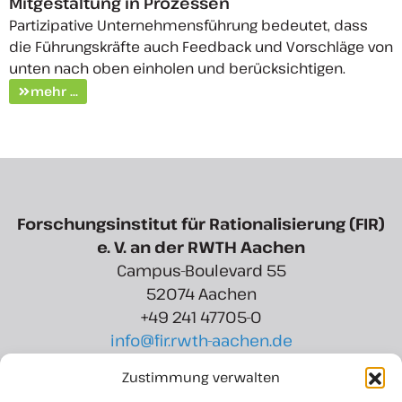
Mitgestaltung in Prozessen
Partizipative Unternehmensführung bedeutet, dass
die Führungskräfte auch Feedback und Vorschläge von
unten nach oben einholen und berücksichtigen.
mehr ...
Forschungsinstitut für Rationalisierung (FIR)
e. V. an der RWTH Aachen
Campus-Boulevard 55
52074 Aachen
+49 241 47705-0
info@fir.rwth-aachen.de
Zustimmung verwalten
Region Aachen Zweckverband