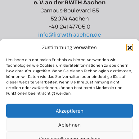
e. V. an der RWTH Aachen
Campus-Boulevard 55
52074 Aachen
+49 241 47705-0
info@fir.rwth-aachen.de
Zustimmung verwalten
Region Aachen Zweckverband
Rotter Bruch 6
Um Ihnen ein optimales Erlebnis zu bieten, verwenden wir
52068 Aachen
Technologien wie Cookies, um Geräteinformationen zu speichern
bzw. darauf zuzugreifen. Wenn Sie diesen Technologien zustimmen,
+49 241 927 8721-15
können wir Daten wie das Surfverhalten oder eindeutige IDs auf
info@regionaachen.de
dieser Website verarbeiten. Wenn Sie Ihre Zustimmung nicht
erteilen oder zurückziehen, können bestimmte Merkmale und
Funktionen beeinträchtigt werden.
Akzeptieren
Ablehnen
Voreinstellungen anzeigen