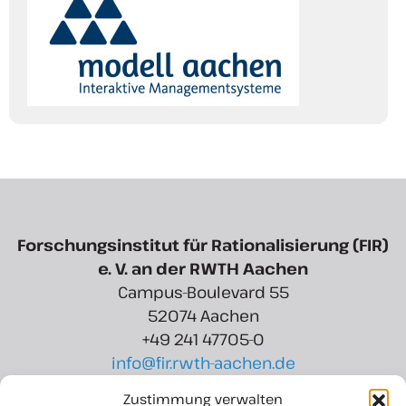
Forschungsinstitut für Rationalisierung (FIR)
e. V. an der RWTH Aachen
Campus-Boulevard 55
52074 Aachen
+49 241 47705-0
info@fir.rwth-aachen.de
Zustimmung verwalten
Region Aachen Zweckverband