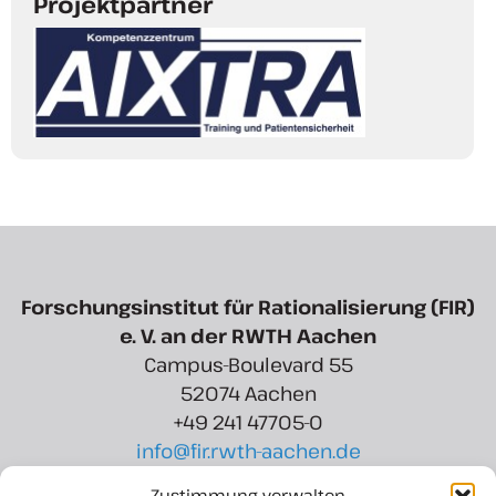
Projektpartner
Forschungsinstitut für Rationalisierung (FIR)
e. V. an der RWTH Aachen
Campus-Boulevard 55
52074 Aachen
+49 241 47705-0
info@fir.rwth-aachen.de
Zustimmung verwalten