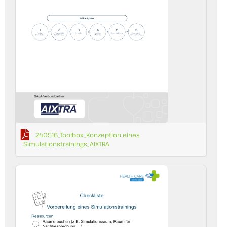
240516_Toolbox_Konzeption eines
Simulationstrainings_AIXTRA