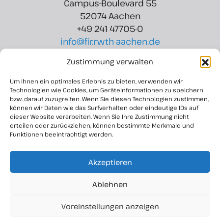
Campus-Boulevard 55
52074 Aachen
+49 241 47705-0
info@fir.rwth-aachen.de
Zustimmung verwalten
Region Aachen Zweckverband
Rotter Bruch 6
Um Ihnen ein optimales Erlebnis zu bieten, verwenden wir
52068 Aachen
Technologien wie Cookies, um Geräteinformationen zu speichern
bzw. darauf zuzugreifen. Wenn Sie diesen Technologien zustimmen,
+49 241 927 8721-15
können wir Daten wie das Surfverhalten oder eindeutige IDs auf
info@regionaachen.de
dieser Website verarbeiten. Wenn Sie Ihre Zustimmung nicht
erteilen oder zurückziehen, können bestimmte Merkmale und
Funktionen beeinträchtigt werden.
Akzeptieren
Ablehnen
Voreinstellungen anzeigen