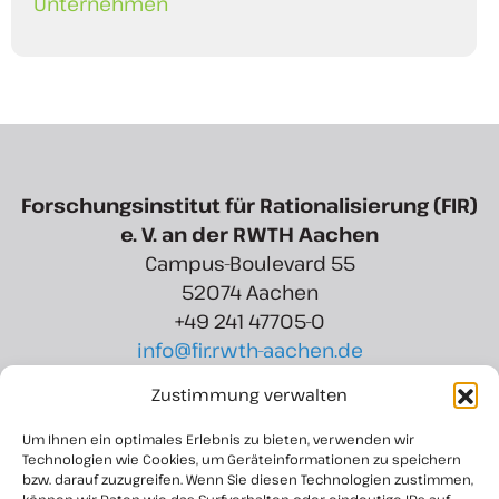
Unternehmen
Forschungsinstitut für Rationalisierung (FIR)
e. V. an der RWTH Aachen
Campus-Boulevard 55
52074 Aachen
+49 241 47705-0
info@fir.rwth-aachen.de
Zustimmung verwalten
Region Aachen Zweckverband
Rotter Bruch 6
Um Ihnen ein optimales Erlebnis zu bieten, verwenden wir
52068 Aachen
Technologien wie Cookies, um Geräteinformationen zu speichern
bzw. darauf zuzugreifen. Wenn Sie diesen Technologien zustimmen,
+49 241 927 8721-15