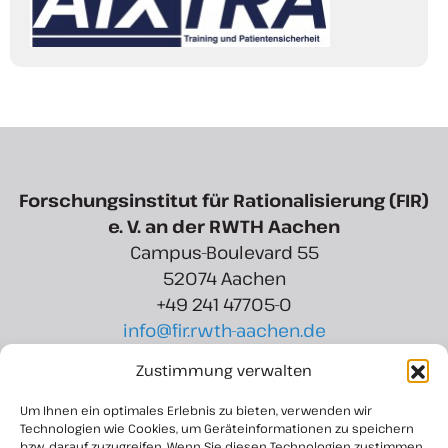
Forschungsinstitut für Rationalisierung (FIR)
e. V. an der RWTH Aachen
Campus-Boulevard 55
52074 Aachen
+49 241 47705-0
info@fir.rwth-aachen.de
Zustimmung verwalten
Region Aachen Zweckverband
Rotter Bruch 6
Um Ihnen ein optimales Erlebnis zu bieten, verwenden wir
52068 Aachen
Technologien wie Cookies, um Geräteinformationen zu speichern
bzw. darauf zuzugreifen. Wenn Sie diesen Technologien zustimmen,