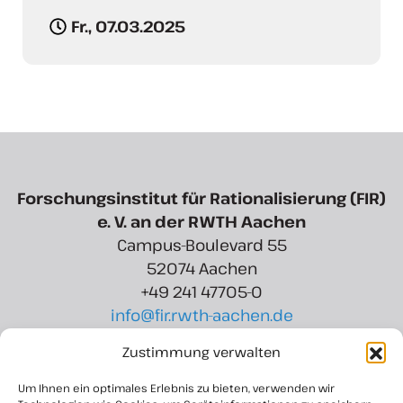
Fr., 07.03.2025
Forschungsinstitut für Rationalisierung (FIR)
e. V. an der RWTH Aachen
Campus-Boulevard 55
52074 Aachen
+49 241 47705-0
info@fir.rwth-aachen.de
Zustimmung verwalten
Region Aachen Zweckverband
Rotter Bruch 6
Um Ihnen ein optimales Erlebnis zu bieten, verwenden wir