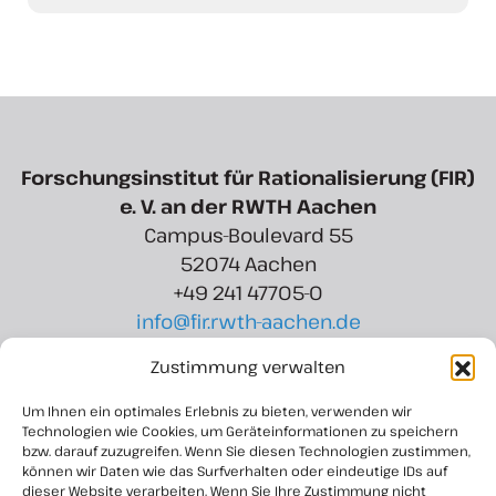
Forschungsinstitut für Rationalisierung (FIR)
e. V. an der RWTH Aachen
Campus-Boulevard 55
52074 Aachen
+49 241 47705-0
info@fir.rwth-aachen.de
Zustimmung verwalten
Region Aachen Zweckverband
Rotter Bruch 6
Um Ihnen ein optimales Erlebnis zu bieten, verwenden wir
52068 Aachen
Technologien wie Cookies, um Geräteinformationen zu speichern
bzw. darauf zuzugreifen. Wenn Sie diesen Technologien zustimmen,
+49 241 927 8721-15
können wir Daten wie das Surfverhalten oder eindeutige IDs auf
info@regionaachen.de
dieser Website verarbeiten. Wenn Sie Ihre Zustimmung nicht